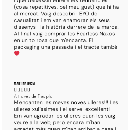
i que deixessin enrere les tendències
(cosa repetitives, pel meu gust) que hi ha
al mercat. Vaig descobrir EYO de
casualitat i em van enamorar els seus
dissenys i la història darrere de la marca.
Al final vaig comprar les Fearless Naxos
en un to rosa que m'encanta. El
packaging una passada i el tracte també
Martina Rossi





A través de Trustpilot
M'encanten les meves noves ulleres!!! Les
ulleres xulíssimes i el servei excel·lent!
Em van agradar les ulleres quan les vaig
veure a la web, però encara m'han
agradat més quan m'han arribat a casa i