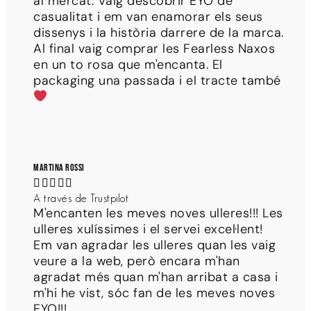
al mercat. Vaig descobrir EYO de
casualitat i em van enamorar els seus
dissenys i la història darrere de la marca.
Al final vaig comprar les Fearless Naxos
en un to rosa que m'encanta. El
packaging una passada i el tracte també
Martina Rossi





A través de Trustpilot
M'encanten les meves noves ulleres!!! Les
ulleres xulíssimes i el servei excel·lent!
Em van agradar les ulleres quan les vaig
veure a la web, però encara m'han
agradat més quan m'han arribat a casa i
m'hi he vist, sóc fan de les meves noves
EYO!!!