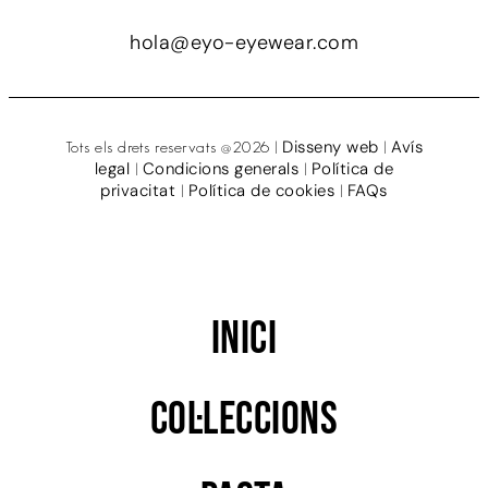
hola@eyo-eyewear.com
Disseny web
Avís
Tots els drets reservats @2026 |
|
legal
Condicions generals
Política de
|
|
privacitat
Política de cookies
FAQs
|
|
Inici
Col·leccions