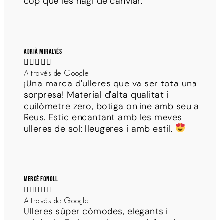
cop que les hagi de canviar.
Adrià Miralvés





A través de Google
¡Una marca d'ulleres que va ser tota una
sorpresa! Material d'alta qualitat i
quilòmetre zero, botiga online amb seu a
Reus. Estic encantant amb les meves
ulleres de sol: lleugeres i amb estil.
Mercè Fonoll





A través de Google
Ulleres súper còmodes, elegants i