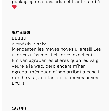
packaging una passada i el tracte també
Martina Rossi





A través de Trustpilot
M'encanten les meves noves ulleres!!! Les
ulleres xulíssimes i el servei excel·lent!
Em van agradar les ulleres quan les vaig
veure a la web, però encara m'han
agradat més quan m'han arribat a casa i
m'hi he vist, sóc fan de les meves noves
EYO!!!
Carme Puig